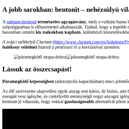
A jobb sarokban: bentonit – nehézsúlyú v
A
nátrium-bentonit
természetes agyagásvány
, mely a vulkáni hamu l
szépségiparban is előszeretettel alkalmazzák. Tudtad, hogy a legtöbb
hasonlóan szintén
kis zsákokban kapható
, különböző kiszerelésekb
A svájci székhelyű Clariant (
https://www.clariant.com/en/Solutions/P
hatékony védelmet
biztosít a penésszel és a korrózióval szemben.
Lássuk az összecsapást!
Páramegkötő képességben
(adszorpciós kapacitásban) nincs jelentős 
Az élő szervezetre alapvetően egyik anyag sem káros, de biztos, ami bi
energiát vesz igénybe, és csekélyebb mennyiségű vegyi anyagot igén
bentonit jó választás, hogy sokkal
gazdaságosabb
alternatívát jelent