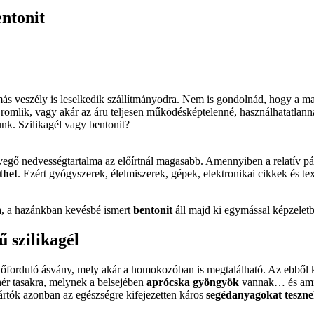
entonit
ás veszély is leselkedik szállítmányodra. Nem is gondolnád, hogy a ma
romlik, vagy akár az áru teljesen működésképtelenné, használhatatlan
nk. Szilikagél vagy bentonit?
vegő nedvességtartalma az előírtnál magasabb. Amennyiben a relatív p
thet
. Ezért gyógyszerek, élelmiszerek, gépek, elektronikai cikkek és t
a, a hazánkban kevésbé ismert
bentonit
áll majd ki egymással képzeletb
 szilikagél
lőforduló ásvány, mely akár a homokozóban is megtalálható. Az ebből k
hér tasakra, melynek a belsejében
aprócska gyöngyök
vannak… és amit
ártók azonban az egészségre kifejezetten káros
segédanyagokat teszne