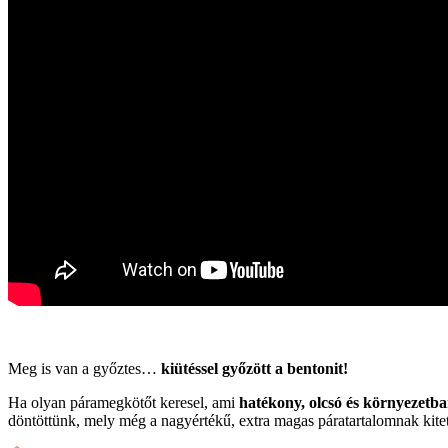
Meg is van a győztes…
kiütéssel győzött a bentonit!
Ha olyan páramegkötőt keresel, ami
hatékony, olcsó és környezetba
döntöttünk, mely még a nagyértékű, extra magas páratartalomnak kite