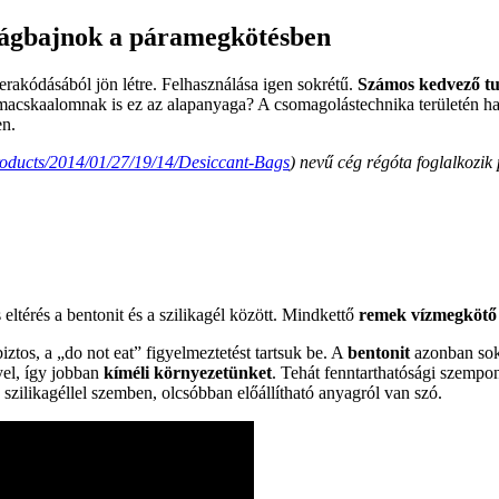
ilágbajnok a páramegkötésben
erakódásából jön létre. Felhasználása igen sokrétű.
Számos kedvező tu
 macskaalomnak is ez az alapanyaga? A csomagolástechnika területén ha
en.
roducts/2014/01/27/19/14/Desiccant-Bags
) nevű cég régóta foglalkozi
eltérés a bentonit és a szilikagél között. Mindkettő
remek vízmegköt
ztos, a „do not eat” figyelmeztetést tartsuk be. A
bentonit
azonban so
yel, így jobban
kíméli környezetünket
. Tehát fenntarthatósági szemp
 a szilikagéllel szemben, olcsóbban előállítható anyagról van szó.