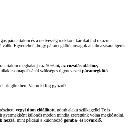
gas páratartalom és a nedvesség mekkora károkat tud okozni a
ná válik. Egyértelmű, hogy páramegkötő anyagok alkalmazására igenis
áratartalom meghaladja az 50%-ot
, az rozsdásodáshoz,
extíliák csomagolásánál szükséges úgynevezett
páramegkötő
eli ringünkben. Vajon ki fog győzni?
észített,
vegyi úton előállított
, gömb alakú szilikagéllel Te is
 gyermekként különös módon mindig szerettünk volna megkóstolni.
k hozzá
, mint például a különböző
gomba- és rovarölő,