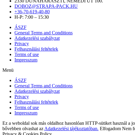
2330 DUNAHARASZTI, NÉMEDI ÚT 100.
DOBOZ@STRAPA-PACK.HU
+36-70-619-40-80
H-P: 7:00 – 15:30
ÁSZF
General Terms and Conditions
Adatkezelési szabályzat
Privacy
Felhasználási feltételek
Terms of use
Impresszum
Menü
ÁSZF
General Terms and Conditions
Adatkezelési szabályzat
Privacy
Felhasználási feltételek
Terms of use
Impresszum
Ez a weboldal sok más oldalhoz hasonlóan HTTP-sütiket használ a jo
bővebben olvashat az
Adatkezelési tájékoztatóban.
Elfogadom
Nem f
Privacy & Cookies Policy