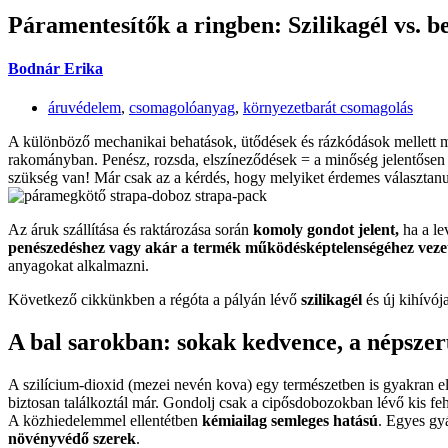
Páramentesítők a ringben: Szilikagél vs. b
Bodnár Erika
áruvédelem
,
csomagolóanyag
,
környezetbarát csomagolás
A különböző mechanikai behatások, ütődések és rázkódások mellett m
rakományban. Penész, rozsda, elszíneződések = a minőség jelentősen 
szükség van! Már csak az a kérdés, hogy melyiket érdemes választanu
Az áruk szállítása és raktározása során
komoly gondot jelent,
ha a le
penészedéshez vagy akár a termék
működésképtelenségéhez veze
anyagokat alkalmazni.
Következő cikkünkben a régóta a pályán lévő
szilikagél
és új kihívój
A bal sarokban: sokak kedvence, a népszerű
A szilícium-dioxid (mezei nevén kova) egy természetben is gyakran e
biztosan találkoztál már. Gondolj csak a cipősdobozokban lévő kis fe
A közhiedelemmel ellentétben
kémiailag semleges
hatású
. Egyes gy
növényvédő
szerek
.