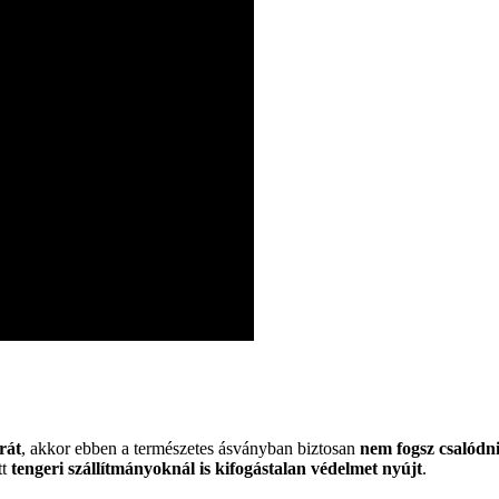
rát
, akkor ebben a természetes ásványban biztosan
nem fogsz csalódn
tt
tengeri szállítmányoknál is kifogástalan védelmet nyújt
.