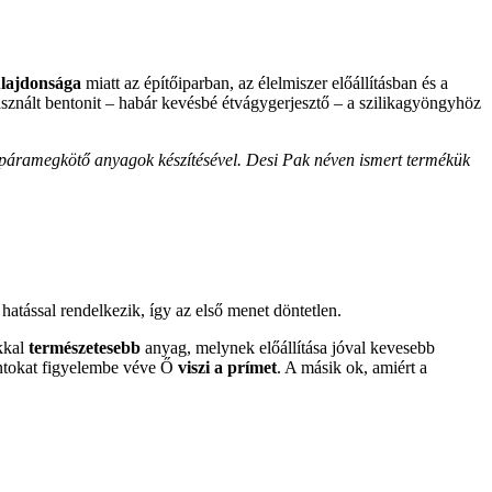
lajdonsága
miatt az építőiparban, az élelmiszer előállításban és a
sznált bentonit – habár kevésbé étvágygerjesztő – a szilikagyöngyhöz
k páramegkötő anyagok készítésével. Desi Pak néven ismert termékük
ő
hatással rendelkezik, így az első menet döntetlen.
kkal
természetesebb
anyag, melynek előállítása jóval kevesebb
ontokat figyelembe véve Ő
viszi a prímet
. A másik ok, amiért a