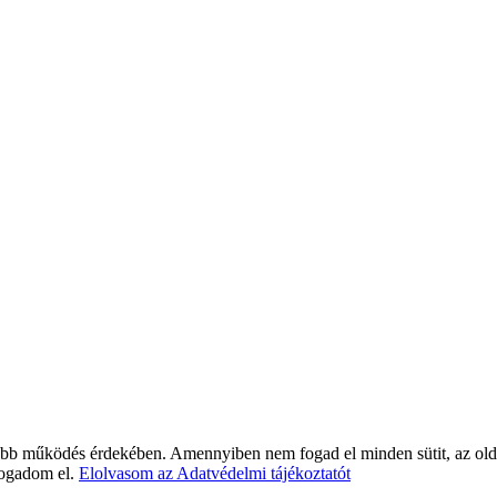
bb működés érdekében. Amennyiben nem fogad el minden sütit, az olda
ogadom el.
Elolvasom az Adatvédelmi tájékoztatót