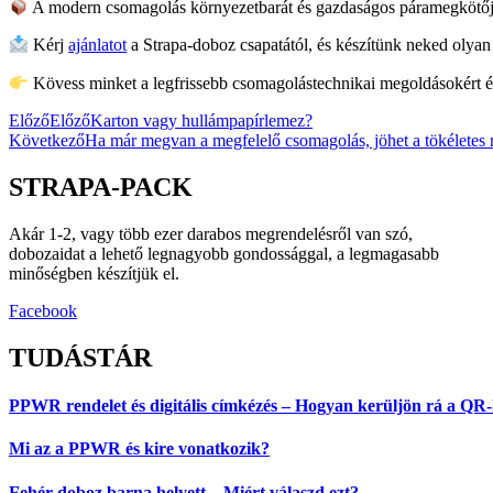
A modern csomagolás környezetbarát és gazdaságos páramegkötője
Kérj
ajánlatot
a Strapa-doboz csapatától, és készítünk neked olyan
Kövess minket a legfrissebb csomagolástechnikai megoldásokért 
Előző
Előző
Karton vagy hullámpapírlemez?
Következő
Ha már megvan a megfelelő csomagolás, jöhet a tökéletes r
STRAPA-PACK
Akár 1-2, vagy több ezer darabos megrendelésről van szó,
dobozaidat a lehető legnagyobb gondossággal, a legmagasabb
minőségben készítjük el.
Facebook
TUDÁSTÁR
PPWR rendelet és digitális címkézés – Hogyan kerüljön rá a QR
Mi az a PPWR és kire vonatkozik?
Fehér doboz barna helyett – Miért válaszd ezt?