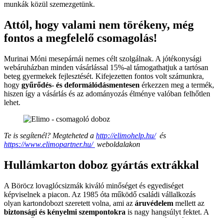
munkák közül szemezgetünk.
Attól, hogy valami nem törékeny, még
fontos a megfelelő csomagolás!
Murinai Móni mesepárnái nemes célt szolgálnak. A jótékonysági
webáruházban minden vásárlással 15%-al támogathatjuk a tartósan
beteg gyermekek fejlesztését. Kifejezetten fontos volt számunkra,
hogy
gyűrődés- és deformálódásmentesen
érkezzen meg a termék,
hiszen így a vásárlás és az adományozás élménye valóban felhőtlen
lehet.
Te is segítenél? Megteheted a
http://elimohelp.hu/
és
https://www.elimopartner.hu/
weboldalakon
Hullámkarton doboz gyártás extrákkal
A Böröcz lovaglócsizmák kiváló minőséget és egyediséget
képviselnek a piacon. Az 1985 óta működő családi vállalkozás
olyan kartondobozt szeretett volna, ami az
áruvédelem
mellett az
biztonsági és kényelmi szempontokra
is nagy hangsúlyt fektet. A