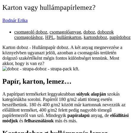
Karton vagy hullámpapírlemez?
Bodnár Erika
csomagoló doboz
,
csomagolóanyag
,
doboz
,
dobozok
csomagoláshoz
,
HPL
,
hullámkarton
,
kartondoboz
,
papírdoboz
Karton doboz - Hullámpapír doboz. A két anyag megnevezése a
köznyelvben ugyanazt jelöli, azonban a csomagolás területén
dolgozó szakértőként mégis fontos különbséget tennünk. Most
akkor, hogy is van ez?
Papír, karton, lemez…
A papíripari termékeket leggyakrabban
súlyuk alapján
szokás
kategóriákba sorolni. Papírról 180 g/m2 alatti tömeg esetén
beszélhetünk. 180 és 400 g/m2 között már kartonnak nevezzük az
előállított terméket, 400 g/m2 felett pedig nagyobb tömegű
papírlemezről van szó. Mindegyik
papíralapú
anyag, de
előállítási
módjuk
és
felhasználásuk
más és más.