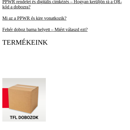
PPWR rendelet és digitális címkézés – Hogyan kerüljön rá a QR-
kód a dobozra?
Mi az a PPWR és kire vonatkozik?
Fehér doboz barna helyett – Miért válaszd ezt?
TERMÉKEINK