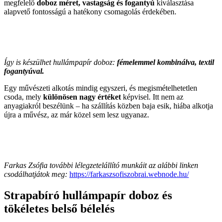
megfelelő
doboz méret, vastagság és fogantyú
kiválasztása
alapvető fontosságú a hatékony csomagolás érdekében.
Így is készülhet hullámpapír doboz:
fémelemmel kombinálva, textil
fogantyúval.
Egy művészeti alkotás mindig egyszeri, és megismételhetetlen
csoda, mely
különösen nagy értéket
képvisel. Itt nem az
anyagiakról beszélünk – ha szállítás közben baja esik, hiába alkotja
újra a művész, az már közel sem lesz ugyanaz.
Farkas Zsófia további lélegzetelállító munkáit az alábbi linken
csodálhatjátok meg:
https://farkaszsofiszobrai.webnode.hu/
Strapabíró hullámpapír doboz és
tökéletes belső bélelés