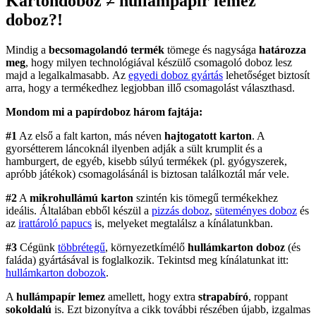
Kartondoboz ≠ hullámpapír lemez
doboz?!
Mindig a
becsomagolandó termék
tömege és nagysága
határozza
meg
, hogy milyen technológiával készülő csomagoló doboz lesz
majd a legalkalmasabb. Az
egyedi doboz gyártás
lehetőséget biztosít
arra, hogy a termékedhez legjobban illő csomagolást választhasd.
Mondom mi a papírdoboz háro
m fajtája:
#1
Az első a falt karton, más néven
hajtogatott karton
. A
gyorsétterem láncoknál ilyenben adják a sült krumplit és a
hamburgert, de egyéb, kisebb súlyú termékek (pl. gyógyszerek,
apróbb játékok) csomagolásánál is biztosan találkoztál már vele.
#2
A
mikrohullámú karton
szintén kis tömegű termékekhez
ideális. Általában ebből készül a
pizzás doboz
,
süteményes doboz
és
az
irattároló papucs
is, melyeket megtalálsz a kínálatunkban.
#3
Cégünk
többrétegű
, környezetkímélő
hullámkarton doboz
(és
faláda) gyártásával is foglalkozik. Tekintsd meg kínálatunkat itt:
hullámkarton dobozok
.
A
hullámpapír lemez
amellett, hogy extra
strapabíró
, roppant
sokoldalú
is. Ezt bizonyítva a cikk további részében újabb, izgalmas