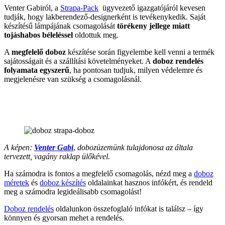
Venter Gabiról, a
Strapa-Pack
ügyvezető igazgatójáról kevesen
tudják, hogy lakberendező-designerként is tevékenykedik. Saját
készítésű lámpájának csomagolását
törékeny jellege miatt
tojáshabos béleléssel
oldottuk meg.
A
megfelelő doboz
készítése során figyelembe kell venni a termék
sajátosságait és a szállítási követelményeket. A
doboz rendelés
folyamata egyszerű
, ha pontosan tudjuk, milyen védelemre és
megjelenésre van szükség a csomagolásnál.
A képen:
Vente
r
Gabi
,
dobozüzemünk tulajdonosa az általa
tervezett, vagány raklap ülőkével.
Ha számodra is fontos a megfelelő csomagolás, nézd meg a
doboz
méretek
és
doboz készítés
oldalainkat hasznos infókért, és rendeld
meg a számodra legideálisabb csomagolást!
Doboz rendelés
oldalunkon összefoglaló infókat is találsz – így
könnyen és gyorsan mehet a rendelés.