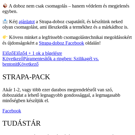
A doboz nem csak csomagolás – hanem védelem és megjelenés
egyben.
Kérj
ajánlatot
a Strapa-doboz csapatától, és készítünk neked
olyan csomagolást, ami illeszkedik a termékhez és a márkádhoz is.
Kövess minket a legfrissebb csomagolástechnikai megoldásokért
és újdonságokért a
Strapa-doboz Facebook
oldalán!
Előző
Előző
4 + 1 ok a bígelésre
Következő
Páramentesítők a ringben: Szilikagél vs.
bentonit
Következő
STRAPA-PACK
Akár 1-2, vagy több ezer darabos megrendelésről van szó,
dobozaidat a lehető legnagyobb gondossággal, a legmagasabb
minőségben készítjük el.
Facebook
TUDÁSTÁR