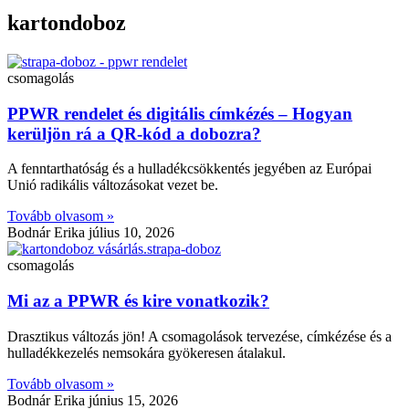
kartondoboz
csomagolás
PPWR rendelet és digitális címkézés – Hogyan
kerüljön rá a QR-kód a dobozra?
A fenntarthatóság és a hulladékcsökkentés jegyében az Európai
Unió radikális változásokat vezet be.
Tovább olvasom »
Bodnár Erika
július 10, 2026
csomagolás
Mi az a PPWR és kire vonatkozik?
Drasztikus változás jön! A csomagolások tervezése, címkézése és a
hulladékkezelés nemsokára gyökeresen átalakul.
Tovább olvasom »
Bodnár Erika
június 15, 2026