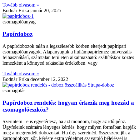
Tovább olvasom »
Bodnár Erika
január 20, 2025
csomagolóanyag
Papírdoboz
A papírdobozok talán a legszélesebb körben elterjedt papíripari
csomagolóanyagok. Alapanyaguk a hullámpapírlemez univerzális
felhasználású, számtalan területen alkalmazható: szállításkor köztes
lemezként a könnyed rakásolás érdekében, vagy
Tovább olvasom »
Bodnár Erika
december 12, 2022
csomagolás
Papírdoboz rendelés: hogyan érkezik meg hozzád a
csomagolóeszköz?
Szerintem Te is egyetértesz, ha azt mondom, hogy az idő pénz.
Ügyfeleink számára lényeges kérdés, hogy milyen formában kapják
meg a megrendelt dobozokat. Ha úgy szeretnéd, összeszereljük a
kartondobozt, sőt, kérésre extra védelmet szavatoló béleléssel is