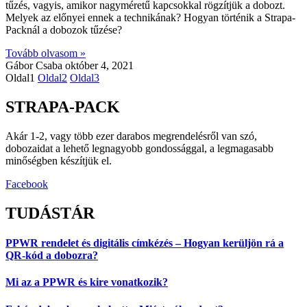
tűzés, vagyis, amikor nagyméretű kapcsokkal rögzítjük a dobozt.
Melyek az előnyei ennek a technikának? Hogyan történik a Strapa-
Packnál a dobozok tűzése?
Tovább olvasom »
Gábor Csaba
október 4, 2021
Oldal
1
Oldal
2
Oldal
3
STRAPA-PACK
Akár 1-2, vagy több ezer darabos megrendelésről van szó,
dobozaidat a lehető legnagyobb gondossággal, a legmagasabb
minőségben készítjük el.
Facebook
TUDÁSTÁR
PPWR rendelet és digitális címkézés – Hogyan kerüljön rá a
QR-kód a dobozra?
Mi az a PPWR és kire vonatkozik?