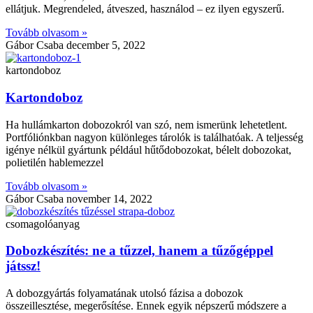
ellátjuk. Megrendeled, átveszed, használod – ez ilyen egyszerű.
Tovább olvasom »
Gábor Csaba
december 5, 2022
kartondoboz
Kartondoboz
Ha hullámkarton dobozokról van szó, nem ismerünk lehetetlent.
Portfóliónkban nagyon különleges tárolók is találhatóak. A teljesség
igénye nélkül gyártunk például hűtődobozokat, bélelt dobozokat,
polietilén hablemezzel
Tovább olvasom »
Gábor Csaba
november 14, 2022
csomagolóanyag
Dobozkészítés: ne a tűzzel, hanem a tűzőgéppel
játssz!
A dobozgyártás folyamatának utolsó fázisa a dobozok
összeillesztése, megerősítése. Ennek egyik népszerű módszere a