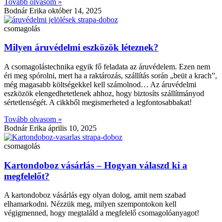
Tovább olvasom »
Bodnár Erika
október 14, 2025
csomagolás
Milyen áruvédelmi eszközök léteznek?
A csomagolástechnika egyik fő feladata az áruvédelem. Ezen nem
éri meg spórolni, mert ha a raktározás, szállítás során „beüt a krach”,
még magasabb költségekkel kell számolnod… Az áruvédelmi
eszközök elengedhetetlenek ahhoz, hogy biztosíts szállítmányod
sértetlenségét. A cikkből megismerheted a legfontosabbakat!
Tovább olvasom »
Bodnár Erika
április 10, 2025
csomagolás
Kartondoboz vásárlás – Hogyan válaszd ki a
megfelelőt?
A kartondoboz vásárlás egy olyan dolog, amit nem szabad
elhamarkodni. Nézzük meg, milyen szempontokon kell
végigmenned, hogy megtaláld a megfelelő csomagolóanyagot!