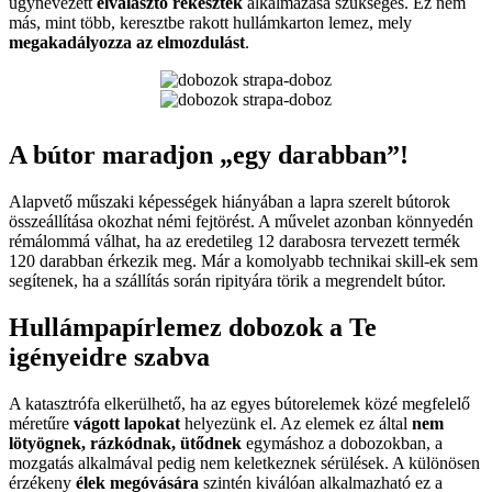
úgynevezett
elválasztó rekeszték
alkalmazása szükséges. Ez nem
más, mint több, keresztbe rakott hullámkarton lemez, mely
megakadályozza az elmozdulást
.
A bútor maradjon „egy darabban”!
Alapvető műszaki képességek hiányában a lapra szerelt bútorok
összeállítása okozhat némi fejtörést. A művelet azonban könnyedén
rémálommá válhat, ha az eredetileg 12 darabosra tervezett termék
120 darabban érkezik meg. Már a komolyabb technikai skill-ek sem
segítenek, ha a szállítás során ripityára törik a megrendelt bútor.
Hullámpapírlemez dobozok a Te
igényeidre szabva
A katasztrófa elkerülhető, ha az egyes bútorelemek közé megfelelő
méretűre
vágott lapokat
helyezünk el. Az elemek ez által
nem
lötyögnek, rázkódnak, ütődnek
egymáshoz a dobozokban, a
mozgatás alkalmával pedig nem keletkeznek sérülések. A különösen
érzékeny
élek megóvására
szintén kiválóan alkalmazható ez a