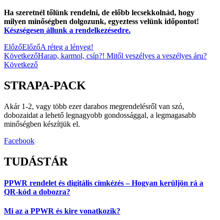
Ha szeretnél tőlünk rendelni, de előbb lecsekkolnád, hogy
milyen minőségben dolgozunk, egyeztess velünk időpontot!
Készségesen állunk a rendelkezésedre.
Előző
Előző
A réteg a lényeg!
Következő
Harap, karmol, csíp?! Mitől veszélyes a veszélyes áru?
Következő
STRAPA-PACK
Akár 1-2, vagy több ezer darabos megrendelésről van szó,
dobozaidat a lehető legnagyobb gondossággal, a legmagasabb
minőségben készítjük el.
Facebook
TUDÁSTÁR
PPWR rendelet és digitális címkézés – Hogyan kerüljön rá a
QR-kód a dobozra?
Mi az a PPWR és kire vonatkozik?