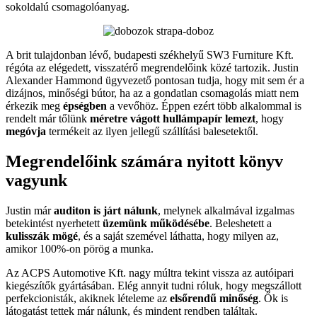
sokoldalú csomagolóanyag.
A brit tulajdonban lévő, budapesti székhelyű SW3 Furniture Kft.
régóta az elégedett, visszatérő megrendelőink közé tartozik. Justin
Alexander Hammond ügyvezető pontosan tudja, hogy mit sem ér a
dizájnos, minőségi bútor, ha az a gondatlan csomagolás miatt nem
érkezik meg
épségben
a vevőhöz. Éppen ezért több alkalommal is
rendelt már tőlünk
méretre vágott hullámpapír lemezt
, hogy
megóvja
termékeit az ilyen jellegű szállítási balesetektől.
Megrendelőink számára nyitott könyv
vagyunk
Justin már
auditon is járt nálunk
, melynek alkalmával izgalmas
betekintést nyerhetett
üzemünk működésébe
. Beleshetett a
kulisszák mögé
, és a saját szemével láthatta, hogy milyen az,
amikor 100%-on pörög a munka.
Az ACPS Automotive Kft. nagy múltra tekint vissza az autóipari
kiegészítők gyártásában. Elég annyit tudni róluk, hogy megszállott
perfekcionisták, akiknek lételeme az
elsőrendű minőség
. Ők is
látogatást tettek már nálunk, és mindent rendben találtak.