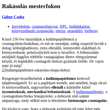
Rakásolás mesterfokon
Gábor Csaba
áruvédelem
,
csomagolóanyag
,
HPL
,
hullámkarton
,
környezetbarát csomagolás
,
rekesz
,
strapabíró
,
törékeny
Közel 150 éve használjuk a hullámpapírlemezt a
csomagolástechnikában, és mit ne mondjak, eddig szuperül bevált a
dolog: költséghatékony, extra ellenálló, könnyedén alakítható és
környezetbarát, pehelysúlyáról nem is beszélve. A felhasználás
módjától függően többféle vastagságban illetve rétegszámmal
készül, és leginkább csomagoló dobozt gyártunk belőle. De vajon
mire jó még?
Rengeteget beszélhetnénk a
hullámpapírlemez
kedvező
tulajdonságairól. Ez az a papíripari termék, ami amellett, hogy olcsó
és környezetbarát, nagyszerűen
ellenáll
a különféle külső
nyomásoknak, mechanikai behatásoknak
. A
hullámpapírlemez
a
csomagolástechnika fenegyereke, a dobozok első számú
alapanyaga, mely nélkül nem is létezhetne
biztonságos csomagolás
.
Ha kíváncsi vagy, hogy a dobozok gyártásán túl mire lehet még