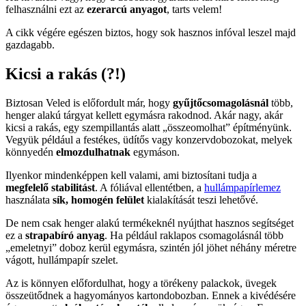
felhasználni ezt az
ezerarcú anyagot
, tarts velem!
A cikk végére egészen biztos, hogy sok hasznos infóval leszel majd
gazdagabb.
Kicsi a rakás (?!)
Biztosan Veled is előfordult már, hogy
gyűjtőcsomagolásnál
több,
henger alakú tárgyat kellett egymásra rakodnod. Akár nagy, akár
kicsi a rakás, egy szempillantás alatt „összeomolhat” építményünk.
Vegyük például a festékes, üdítős vagy konzervdobozokat, melyek
könnyedén
elmozdulhatnak
egymáson.
Ilyenkor mindenképpen kell valami, ami biztosítani tudja a
megfelelő stabilitást
. A fóliával ellentétben, a
hullámpapírlemez
használata
sík, homogén felület
kialakítását teszi lehetővé.
De nem csak henger alakú termékeknél nyújthat hasznos segítséget
ez a
strapabíró anyag
. Ha például raklapos csomagolásnál több
„emeletnyi” doboz kerül egymásra, szintén jól jöhet néhány méretre
vágott, hullámpapír szelet.
Az is könnyen előfordulhat, hogy a törékeny palackok, üvegek
összeütődnek a hagyományos kartondobozban. Ennek a kivédésére