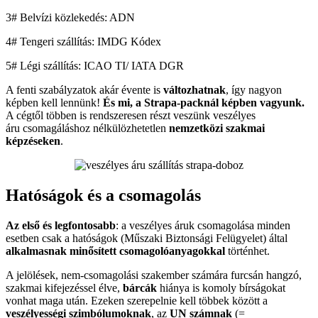
3# Belvízi közlekedés: ADN
4# Tengeri szállítás: IMDG Kódex
5# Légi szállítás: ICAO TI/ IATA DGR
A fenti szabályzatok akár évente is
változhatnak
, így nagyon
képben kell lennünk!
És mi, a Strapa-packnál képben vagyunk.
A cégtől többen is rendszeresen részt veszünk veszélyes
áru csomagáláshoz nélkülözhetetlen
nemzetközi szakmai
képzéseken
.
Hatóságok és a csomagolás
Az első és legfontosabb
: a veszélyes áruk csomagolása minden
esetben csak a hatóságok (Műszaki Biztonsági Felügyelet) által
alkalmasnak minősített csomagolóanyagokkal
történhet.
A jelölések, nem-csomagolási szakember számára furcsán hangzó,
szakmai kifejezéssel élve,
bárcák
hiánya is komoly bírságokat
vonhat maga után. Ezeken szerepelnie kell többek között a
veszélyességi szimbólumoknak
, az
UN számnak
(=