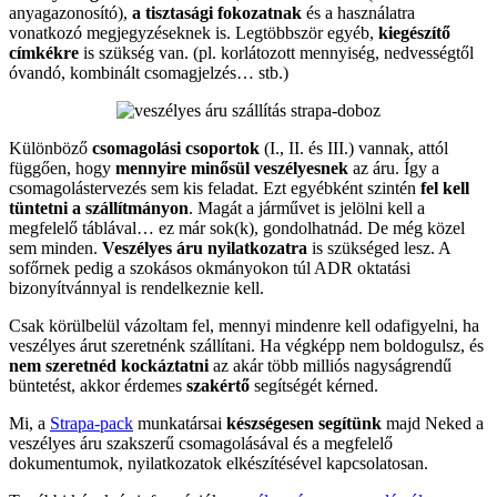
anyagazonosító),
a tisztasági fokozatnak
és a használatra
vonatkozó megjegyzéseknek is. Legtöbbször egyéb,
kiegészítő
címkékre
is szükség van. (pl. korlátozott mennyiség, nedvességtől
óvandó, kombinált csomagjelzés… stb.)
Különböző
csomagolási csoportok
(I., II. és III.) vannak, attól
függően, hogy
mennyire minősül veszélyesnek
az áru. Így a
csomagolástervezés sem kis feladat. Ezt egyébként szintén
fel kell
tüntetni a szállítmányon
. Magát a járművet is jelölni kell a
megfelelő táblával… ez már sok(k), gondolhatnád. De még közel
sem minden.
Veszélyes áru nyilatkozatra
is szükséged lesz. A
sofőrnek pedig a szokásos okmányokon túl ADR oktatási
bizonyítvánnyal is rendelkeznie kell.
Csak körülbelül vázoltam fel, mennyi mindenre kell odafigyelni, ha
veszélyes árut szeretnénk szállítani. Ha végképp nem boldogulsz, és
nem szeretnéd kockáztatni
az akár több milliós nagyságrendű
büntetést, akkor érdemes
szakértő
segítségét kérned.
Mi, a
Strapa-pack
munkatársai
készségesen segítünk
majd Neked a
veszélyes áru szakszerű csomagolásával és a megfelelő
dokumentumok, nyilatkozatok elkészítésével kapcsolatosan.