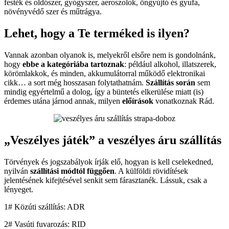
festék és oldószer, gyógyszer, aeroszolok, öngyújtó és gyufa,
növényvédő szer és műtrágya.
Lehet, hogy a Te terméked is ilyen?
Vannak azonban olyanok is, melyekről elsőre nem is gondolnánk,
hogy
ebbe a kategóriába tartoznak
: például alkohol, illatszerek,
körömlakkok, és minden, akkumulátorral működő elektronikai
cikk… a sort még hosszasan folytathatnám.
Szállítás során
sem
mindig egyértelmű a dolog, így a büntetés elkerülése miatt (is)
érdemes utána járnod annak, milyen
előírások
vonatkoznak Rád.
„Veszélyes játék” a veszélyes áru szállítás
Törvények és jogszabályok írják elő, hogyan is kell cselekedned,
nyilván
szállítási módtól függően
. A külföldi rövidítések
jelentésének kifejtésével senkit sem fárasztanék. Lássuk, csak a
lényeget.
1# Közúti szállítás: ADR
2# Vasúti fuvarozás: RID