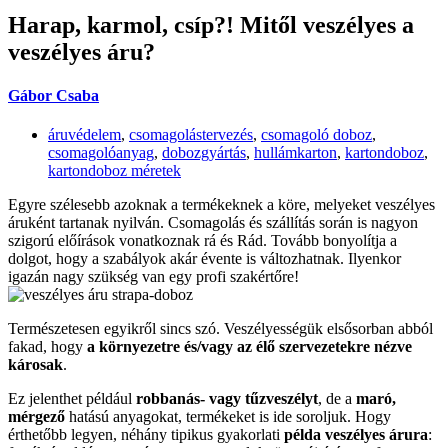
Harap, karmol, csíp?! Mitől veszélyes a
veszélyes áru?
Gábor Csaba
áruvédelem
,
csomagolástervezés
,
csomagoló doboz
,
csomagolóanyag
,
dobozgyártás
,
hullámkarton
,
kartondoboz
,
kartondoboz méretek
Egyre szélesebb azoknak a termékeknek a köre, melyeket veszélyes
áruként tartanak nyilván. Csomagolás és szállítás során is nagyon
szigorú előírások vonatkoznak rá és Rád. Tovább bonyolítja a
dolgot, hogy a szabályok akár évente is változhatnak. Ilyenkor
igazán nagy szükség van egy profi szakértőre!
Természetesen egyikről sincs szó. Veszélyességük elsősorban abból
fakad, hogy
a környezetre és/vagy az élő szervezetekre nézve
károsak
.
Ez jelenthet például
robbanás- vagy tűzveszélyt
, de a
maró,
mérgező
hatású anyagokat, termékeket is ide soroljuk. Hogy
érthetőbb legyen, néhány tipikus gyakorlati
példa veszélyes árura
: