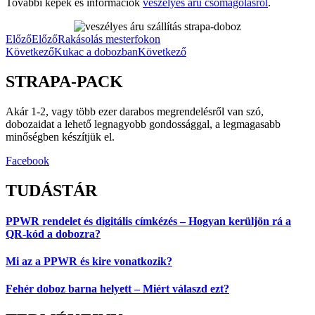
További képek és információk
veszélyes áru csomagolásról
.
Előző
Előző
Rakásolás mesterfokon
Következő
Kukac a dobozban
Következő
STRAPA-PACK
Akár 1-2, vagy több ezer darabos megrendelésről van szó,
dobozaidat a lehető legnagyobb gondossággal, a legmagasabb
minőségben készítjük el.
Facebook
TUDÁSTÁR
PPWR rendelet és digitális címkézés – Hogyan kerüljön rá a
QR-kód a dobozra?
Mi az a PPWR és kire vonatkozik?
Fehér doboz barna helyett – Miért válaszd ezt?