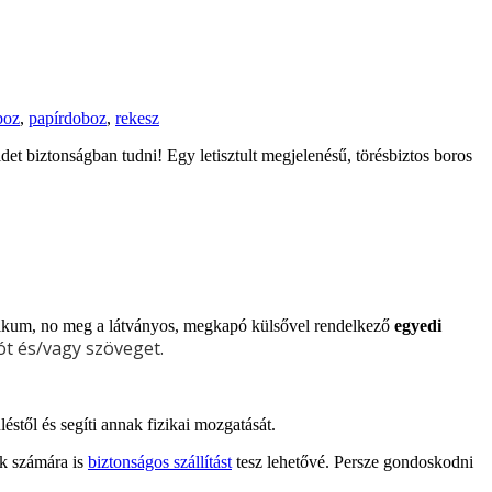
boz
,
papírdoboz
,
rekesz
t biztonságban tudni! Egy letisztult megjelenésű, törésbiztos boros
aktikum, no meg a látványos, megkapó külsővel rendelkező
egyedi
ót és/vagy szöveget.
től és segíti annak fizikai mozgatását.
ek számára is
biztonságos szállítást
tesz lehetővé. Persze gondoskodni