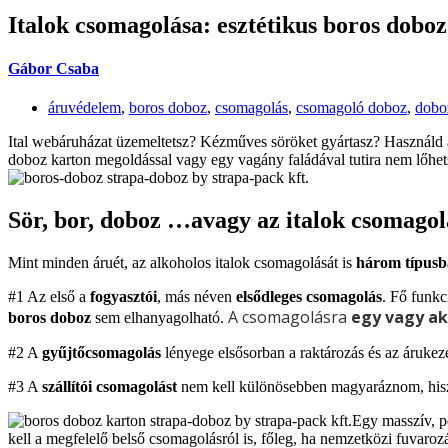
Italok csomagolása: esztétikus boros doboz
Gábor Csaba
áruvédelem
,
boros doboz
,
csomagolás
,
csomagoló doboz
,
dobo
Ital webáruházat üzemeltetsz? Kézműves söröket gyártasz? Használd a
doboz karton megoldással vagy egy vagány faládával tutira nem lőhet
Sör, bor, doboz …avagy az italok csomagol
Mint minden áruét, az alkoholos italok csomagolását is
három típusb
#1 Az első a
fogyasztói
, más néven
elsődleges csomagolás
. Fő funkc
A csomagolásra
egy vagy aká
boros doboz
sem elhanyagolható.
#2 A
gyűjtőcsomagolás
lényege elsősorban a raktározás és az áruke
#3 A
szállítói csomagolást
nem kell különösebben magyaráznom, hiszen
Egy masszív, p
kell a megfelelő belső csomagolásról is, főleg, ha nemzetközi fuvaroz