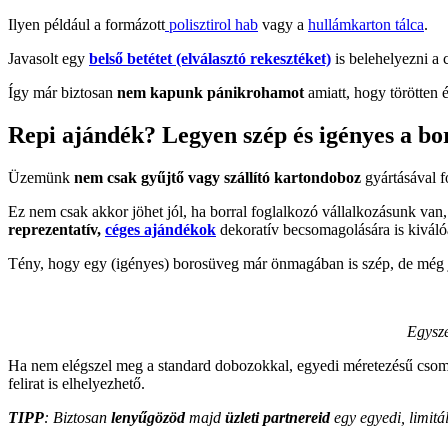
Ilyen például a formázott
polisztirol hab
vagy a
hullámkarton tálca
.
Javasolt egy
belső betétet (elválasztó rekesztéket)
is belehelyezni a
Így már biztosan
nem kapunk pánikrohamot
amiatt, hogy törötten 
Repi ajándék? Legyen szép és igényes a bo
Üzemünk
nem csak gyűjtő vagy szállító kartondoboz
gyártásával f
Ez nem csak akkor jöhet jól, ha borral foglalkozó vállalkozásunk van
reprezentatív,
céges ajándékok
dekoratív becsomagolására is kiváló
Tény, hogy egy (igényes) borosüveg már önmagában is szép, de még jo
Egysze
Ha nem elégszel meg a standard dobozokkal, egyedi méretezésű csoma
felirat is elhelyezhető.
TIPP
: Biztosan
lenyűgözöd
majd
üzleti partnereid
egy egyedi, limitá