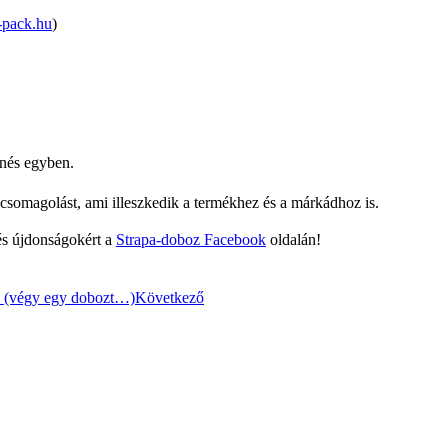
-pack.hu
)
nés egyben.
csomagolást, ami illeszkedik a termékhez és a márkádhoz is.
és újdonságokért a
Strapa-doboz Facebook
oldalán!
sre (végy egy dobozt…)
Következő