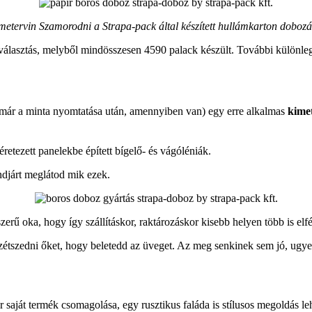
etervin Szamorodni a Strapa-pack által készített hullámkarton dobozá
 választás, melyből mindösszesen 4590 palack készült. További különle
(már a minta nyomtatása után, amennyiben van) egy erre alkalmas
kime
retezett panelekbe épített bígelő- és vágóléniák.
djárt meglátod mik ezek.
erű oka, hogy így szállításkor, raktározáskor kisebb helyen több is elfé
zétszedni őket, hogy beletedd az üveget. Az meg senkinek sem jó, ugy
r saját termék csomagolása, egy rusztikus faláda is stílusos megoldás 