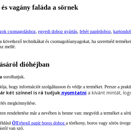
 és vagány faláda a sörnek
zok csomagoláshoz
,
egyedi doboz gyártás
,
fehér papírdoboz
,
kartondo
 következő technikákat és csomagolóanyagokat, ha szeretnéd termékeide
sz mellé.
ásáról dióhéjban
a
sorolhatjuk.
iója, hogy információt szolgáltasson és védje a terméket. Persze a pr
r két színnel is rá tudjuk
nyomtatni
a kívánt mintát, log
zelés megkönnyítése.
 rendeltetése már a nevében is benne van: megvédi a terméket a sérülés
éldául
ÖT
rétegű papír boros doboz
a törékeny, boros vagy sörös üveg
ásról van szó.