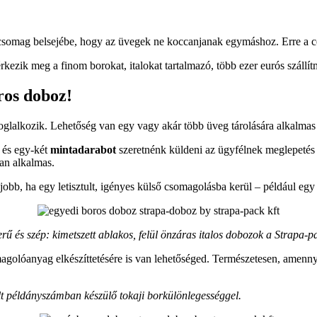
 csomag belsejébe, hogy az üvegek ne koccanjanak egymáshoz. Erre a cé
érkezik meg a finom borokat, italokat tartalmazó, több ezer eurós száll
ros doboz!
oglalkozik. Lehetőség van egy vagy akár több üveg tárolására alkalmas
, és egy-két
mintadarabot
szeretnénk küldeni az ügyfélnek meglepetés
an alkalmas.
bb, ha egy letisztult, igényes külső csomagolásba kerül – például eg
rű és szép: kimetszett ablakos, felül önzáras italos dobozok a Strapa-pa
golóanyag elkészíttetésére is van lehetőséged. Természetesen, amenn
lt példányszámban készülő tokaji borkülönlegességgel.