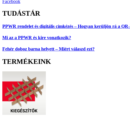
Facebook
TUDÁSTÁR
PPWR rendelet és digitális címkézés – Hogyan kerüljön rá a QR
Mi az a PPWR és kire vonatkozik?
Fehér doboz barna helyett – Miért válaszd ezt?
TERMÉKEINK