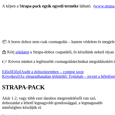
A képen a
Strapa-pack egyik egyedi terméke
látható. (
www.strapa
📦 A boros doboz nem csak csomagolás – hanem védelem és megjele
📩 Kérj
ajánlatot
a Strapa-doboz csapatától, és készítünk neked olyan 
👉 Kövess minket a legfrissebb csomagolástechnikai megoldásokért 
Előző
Előző
Audit a dobozüzemben – coming soon
Következő
Az elmaradhatatlan térkitöltő: Tojáshab – recept a bélelé
STRAPA-PACK
Akár 1-2, vagy több ezer darabos megrendelésről van szó,
dobozaidat a lehető legnagyobb gondossággal, a legmagasabb
minőségben készítjük el.