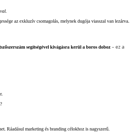
val.
gessége az exkluzív csomagolás, melynek dugója viasszal van lezárva.
– ez a
tszőszerszám segítségével kivágásra kerül a boros doboz
r.
e?
lehet. Ráadásul marketing és branding célokhoz is nagyszerű.