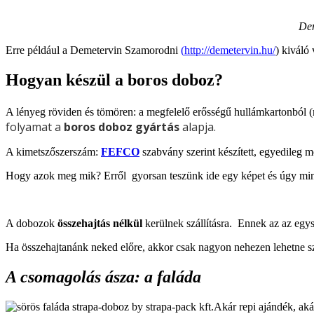
Dem
Erre például a Demetervin Szamorodni
(
http://demetervin.hu/
) kiváló
Hogyan készül a boros doboz?
A lényeg röviden és tömören: a megfelelő erősségű hullámkartonból 
folyamat a
boros doboz gyártás
alapja.
A kimetszőszerszám:
FEFCO
szabvány szerint készített, egyedileg mé
Hogy azok meg mik? Erről gyorsan teszünk ide egy képet és úgy min
A dobozok
összehajtás nélkül
kerülnek szállításra. Ennek az az egysz
Ha összehajtanánk neked előre, akkor csak nagyon nehezen lehetne s
A csomagolás ásza: a faláda
Akár repi ajándék, aká