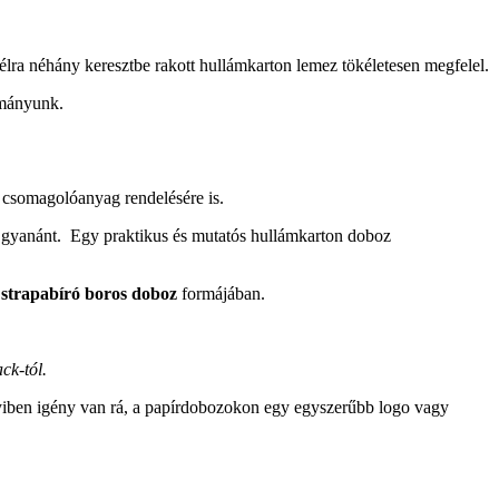
lra néhány keresztbe rakott hullámkarton lemez tökéletesen megfelel.
ítmányunk.
 csomagolóanyag rendelésére is.
 gyanánt. Egy praktikus és mutatós hullámkarton doboz
y
strapabíró
boros doboz
formájában.
ck-tól.
yiben igény van rá, a papírdobozokon egy egyszerűbb logo vagy